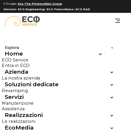
Il Gruppo:
Eco The Photovoltaic Group
Division:
ECO Engineering
ECO Fotovoltaico
ECO R&D
Esplora
Home
Progettazione
ECO Service
Entra in ECO
Azienda
La nostra azienda
Progettazione, la base di ogni impianto
Soluzioni dedicate
Revamping
Servizi
HOME
PROGETTAZIONE
Manutenzione
Assistenza
Realizzazioni
Le realizzazioni
EcoMedia