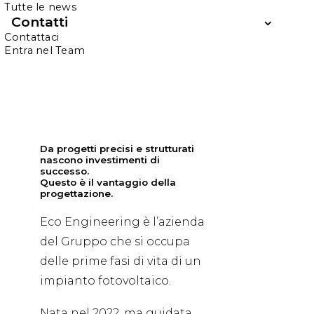
Tutte le news
Progettiamo
Contatti
Contattaci
la
soluzione
Entra nel Team
perfetta
per
te
Da progetti precisi e strutturati
nascono investimenti di
successo.
Questo è il vantaggio della
progettazione.
Eco Engineering è l’azienda
del Gruppo che si occupa
delle prime fasi di vita di un
impianto fotovoltaico.
Nata nel 2022, ma guidata