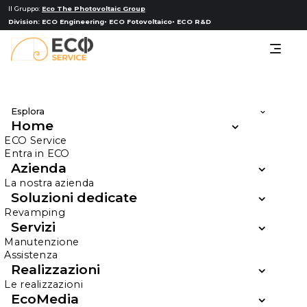
Il Gruppo:
Eco The Photovoltaic Group
Division:
ECO Engineering
ECO Fotovoltaico
ECO R&D
Esplora
Home
Batterie
ECO Service
Entra in ECO
d’Accumulo e
Azienda
Soluzioni BESS
La nostra azienda
Soluzioni dedicate
Revamping
Servizi
Con le soluzioni di accumulo energetico,
Manutenzione
l’energia solare è sempre disponibile quando
Assistenza
serve.
Realizzazioni
Le realizzazioni
EcoMedia