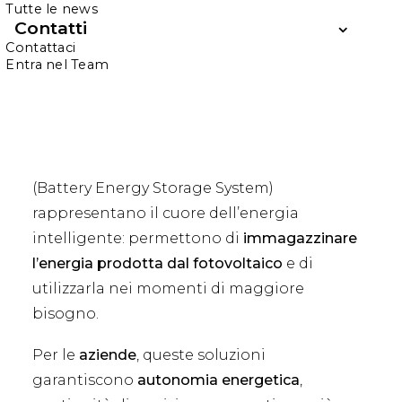
Tutte le news
HOME
BATTERIE D’ACCUMULO E SOLUZIONI BESS
Contatti
Contattaci
Batterie d’Accumulo
Entra nel Team
e Soluzioni BESS
Le
batterie d’accumulo
e i
sistemi BESS
(Battery Energy Storage System)
rappresentano il cuore dell’energia
intelligente: permettono di
immagazzinare
l’energia prodotta dal fotovoltaico
e di
utilizzarla nei momenti di maggiore
bisogno.
Per le
aziende
, queste soluzioni
garantiscono
autonomia energetica
,