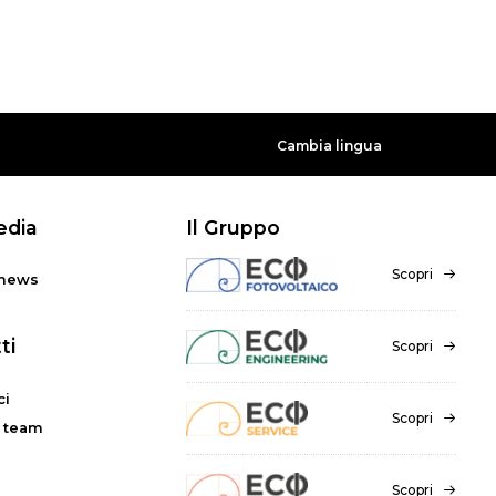
Cambia lingua
edia
Il Gruppo
Scopri
 news
ti
Scopri
ci
Scopri
l team
Scopri