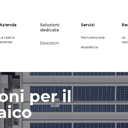
Azienda
Soluzioni
Servizi
Re
dedicate
La nostra
Manutenzione
Le
azienda
rea
Revamping
Assistenza
oni per il
aico