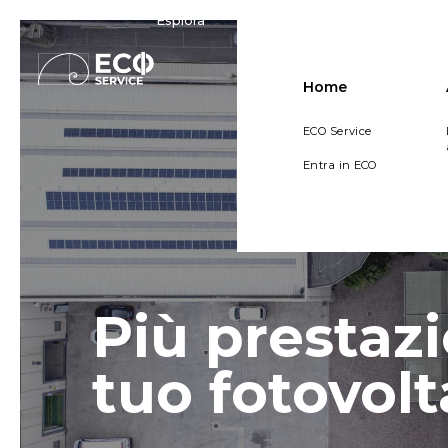
Esplora
Home
ECO Service
Entra in ECO
Più prestazi
tuo fotovolt