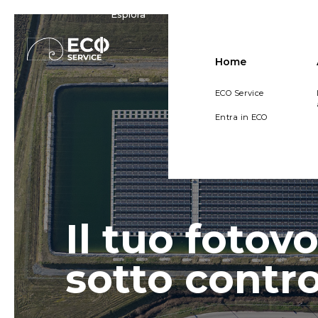
Esplora
Home
ECO Service
Entra in ECO
Il tuo fotovo
sotto contro