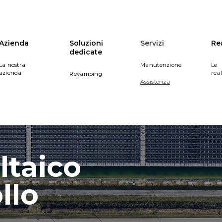
Azienda
Soluzioni
Servizi
Re
dedicate
La nostra
Manutenzione
Le
azienda
rea
Revamping
Assistenza
ltaico
llo