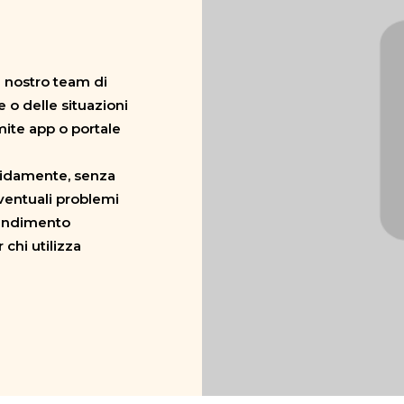
l nostro team di
e o delle situazioni
mite app o portale
pidamente, senza
eventuali problemi
rendimento
 chi utilizza