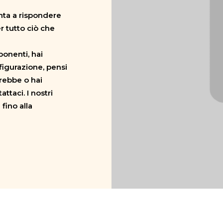
nta a rispondere
r tutto ciò che
onenti, hai
figurazione, pensi
rebbe o hai
taci. I nostri
fino alla