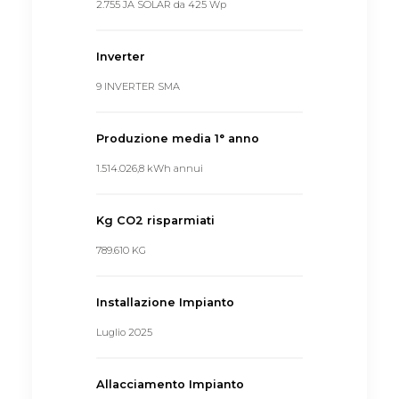
2.755 JA SOLAR da 425 Wp
Inverter
9 INVERTER SMA
Produzione media 1° anno
1.514.026,8 kWh annui
Kg CO2 risparmiati
789.610 KG
Installazione Impianto
Luglio 2025
Allacciamento Impianto