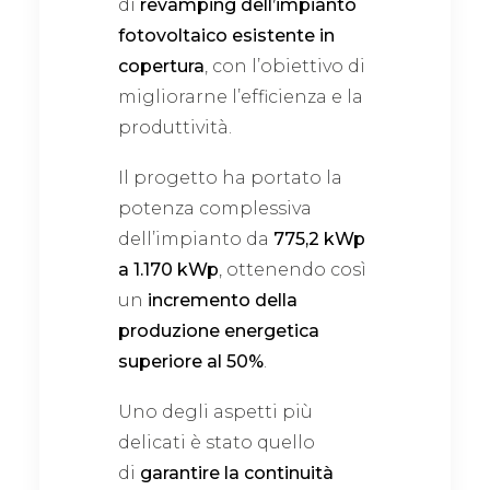
di
revamping dell’impianto
fotovoltaico esistente in
copertura
, con l’obiettivo di
migliorarne l’efficienza e la
produttività.
Il progetto ha portato la
potenza complessiva
dell’impianto da
775,2 kWp
a 1.170 kWp
, ottenendo così
un
incremento della
produzione energetica
superiore al 50%
.
Uno degli aspetti più
delicati è stato quello
di
garantire la continuità