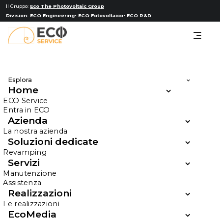
Il Gruppo:
Eco The Photovoltaic Group
Division:
ECO Engineering
ECO Fotovoltaico
ECO R&D
Esplora
Home
ECO Service
Entra in ECO
Azienda
La nostra azienda
Assistenza e
Soluzioni dedicate
Revamping
Manutenzione
Servizi
Manutenzione
Assistenza
Realizzazioni
Le realizzazioni
EcoMedia